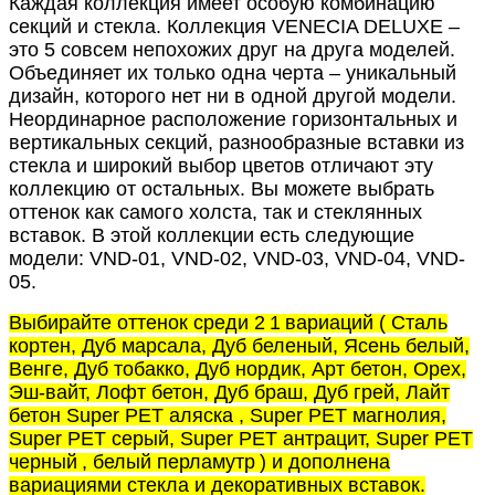
Каждая коллекция имеет особую комбинацию
секций и стекла. Коллекция VENECIA DELUXE –
это 5 совсем непохожих друг на друга моделей.
Объединяет их только одна черта – уникальный
дизайн, которого нет ни в одной другой модели.
Неординарное расположение горизонтальных и
вертикальных секций, разнообразные вставки из
стекла и широкий выбор цветов отличают эту
коллекцию от остальных. Вы можете выбрать
оттенок как самого холста, так и стеклянных
вставок. В этой коллекции есть следующие
модели: VND-01, VND-02, VND-03, VND-04, VND-
05.
Выбирайте оттенок среди 2
1
вариаций ( Сталь
кортен, Дуб марсала, Дуб беленый, Ясень белый,
Венге, Дуб тобакко, Дуб нордик, Арт бетон, Орех,
Эш-вайт, Лофт бетон, Дуб браш, Дуб грей, Лайт
бетон Super PET аляска , Super PET магнолия,
Super PET серый, Super PET антрацит, Super PET
черный
, белый перламутр
) и дополнена
вариациями стекла и декоративных вставок.