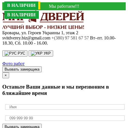
АКЦИЯ -42%
В НАЛИЧИИ
В НАЛИЧИИ
В НАЛИЧИИ
АКЦИЯ -43%
В НАЛИЧИИ
АКЦИЯ --10%
АКЦИЯ -30%
АКЦИЯ -36%
В НАЛИЧИИ
В НАЛИЧИИ
В НАЛИЧИИ
В НАЛИЧИИ
В НАЛИЧИИ
В НАЛИЧИИ
АКЦИЯ -40%
В НАЛИЧИИ
Мы работаем!!!
В НАЛИЧИИ
В НАЛИЧИИ
Бровары, ул. Героев Украины 1, этаж 2
svitdverey.biz@gmail.com
+(380) 97 581 67 57
Вт–пт. 10.00-
18.30, Сб. 10.00 - 16.00.
РУС
УКР
Фото работ
Вызвать замерщика
×
Оставьте Ваши данные и мы перезвоним в
ближайшее время
Вызвать замерщика