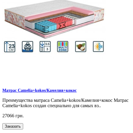
Матрас Camelia+kokos/Камелия+кокос
Преимущества матраса Camelia+kokos/Камелия+кокос Матрас
Camelia+kokos создан специально для самых вз..
27066 грн.
Заказать