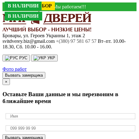
АКЦИЯ -10%
АКЦИЯ -40%
АКЦИЯ -50%
АКЦИЯ -40%
АКЦИЯ -30%
АКЦИЯ -30%
АКЦИЯ -30%
ЛУЧШИЙ ВЫБОР
АКЦИЯ -30%
АКЦИЯ -40%
АКЦИЯ -40%
В НАЛИЧИИ
АКЦИЯ -30%
АКЦИЯ -30%
АКЦИЯ -30%
АКЦИЯ -30%
АКЦИЯ -30%
АКЦИЯ -31%
В НАЛИЧИИ
В НАЛИЧИИ
АКЦИЯ -27%
АКЦИЯ -25%
В НАЛИЧИИ
АКЦИЯ -30%
АКЦИЯ -50%
АКЦИЯ -32%
В НАЛИЧИИ
В НАЛИЧИИ
Мы работаем!!!
В НАЛИЧИИ
В НАЛИЧИИ
В НАЛИЧИИ
В НАЛИЧИИ
В НАЛИЧИИ
В НАЛИЧИИ
В НАЛИЧИИ
В НАЛИЧИИ
В НАЛИЧИИ
В НАЛИЧИИ
В НАЛИЧИИ
В НАЛИЧИИ
В НАЛИЧИИ
В НАЛИЧИИ
В НАЛИЧИИ
В НАЛИЧИИ
В НАЛИЧИИ
В НАЛИЧИИ
В НАЛИЧИИ
В НАЛИЧИИ
Бровары, ул. Героев Украины 1, этаж 2
svitdverey.biz@gmail.com
+(380) 97 581 67 57
Вт–пт. 10.00-
18.30, Сб. 10.00 - 16.00.
РУС
УКР
Фото работ
Вызвать замерщика
×
Оставьте Ваши данные и мы перезвоним в
ближайшее время
Вызвать замерщика