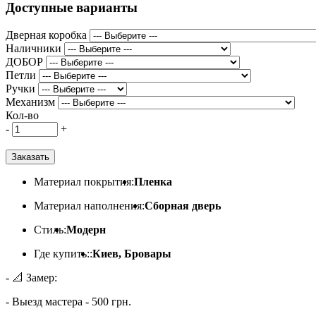
Доступные варианты
Дверная коробка
Наличники
ДОБОР
Петли
Ручки
Механизм
Кол-во
-
+
Заказать
Материал покрытия:
Пленка
Материал наполнения:
Сборная дверь
Стиль:
Модерн
Где купить::
Киев, Бровары
- 📐 Замер:
- Выезд мастера - 500 грн.