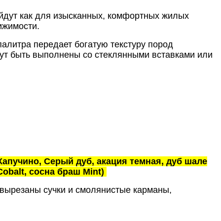
йдут как для изысканных, комфортных жилых
ижимости.
палитра передает богатую текстуру пород
гут быть выполнены со стеклянными вставками или
Капучино, Серый дуб, акация темная, дуб шале
obalt, сосна браш Mint)
 вырезаны сучки и смолянистые карманы,