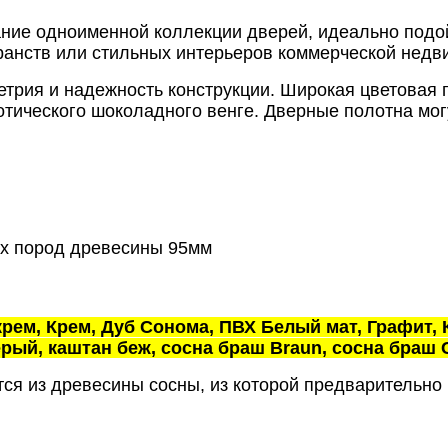
ание одноименной коллекции дверей, идеально подо
ранств или стильных интерьеров коммерческой недв
етрия и надежность конструкции. Широкая цветовая 
зотического шоколадного венге. Дверные полотна мо
ых пород древесины 95мм
крем, Крем, Дуб Сонома, ПВХ Белый мат, Графит, 
рый, каштан беж, сосна браш Braun, сосна браш C
ся из древесины сосны, из которой предварительно