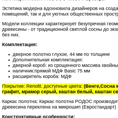
Эстетика модерна вдохновила дизайнеров на созд
помещений, так и для уютных общественных прост
Модели коллекции характеризует безупречная геом
древесины - от традиционной светлой сосны до эк
без них.
Комплектация:
дверное полотно глухое, 44 мм по толщине
Дополнительная комплектация:
дверной короб: из срощенного массива хвойн
наличник:прямой МДФ
Basic
75 мм
расширитель короба: МДФ
Покрытие:
Renolit
. доступные цвета:
(Венге,
Сосна 
графит, мрамор серый, каштан белый, каштан се
Каркас полотна: Каркас полотна РОДОС производит
древесина переклена на микрошип (Евростандарт)
Конструктивные особенности: