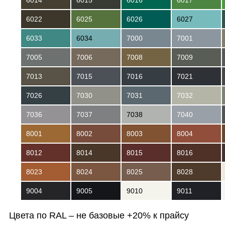
6014
6015
6016
6017
6022
6025
6026
6027
6033
6034
7000
7001
7005
7006
7008
7009
7013
7015
7016
7021
7026
7030
7031
7032
7036
7037
7038
7040
8001
8002
8003
8004
8012
8014
8015
8016
8023
8024
8025
8028
9004
9005
9010
9011
Цвета по RAL – не базовые +20% к прайсу