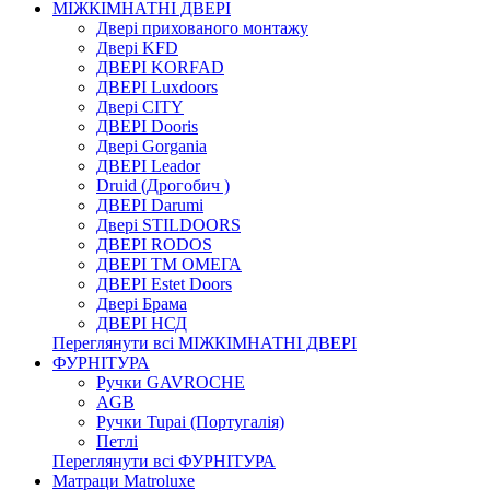
МІЖКІМНАТНІ ДВЕРІ
Двері прихованого монтажу
Двері KFD
ДВЕРІ KORFAD
ДВЕРІ Luxdoors
Двері CITY
ДВЕРІ Dooris
Двері Gorgania
ДВЕРІ Leador
Druid (Дрогобич )
ДВЕРІ Darumi
Двері STILDOORS
ДВЕРІ RODOS
ДВЕРІ ТМ ОМЕГА
ДВЕРІ Estet Doors
Двері Брама
ДВЕРІ НСД
Переглянути всі МІЖКІМНАТНІ ДВЕРІ
ФУРНІТУРА
Ручки GAVROCHE
AGB
Ручки Tupai (Португалія)
Петлі
Переглянути всі ФУРНІТУРА
Матраци Matroluxe