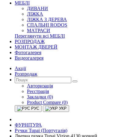
МЕБЛІ
ДИВАНИ
ЛІЖКА
ЛІЖКА З ДЕРЕВА
СПАЛЬНІ RODOS
МАТРАСИ
Переглянути всі МЕБЛІ
РОЗПРОДАЖ
МОНТАЖ ДВЕРЕЙ
Фотогалерея
Видеогалерея
Акції
Розпродаж
Авторизація
Реєстрація
Закладки (0)
Product Compare (0)
РУС
УКР
ФУРНІТУРА
Ручки Tupai (Португалія)
Дверна ручка Tupai Vizion 4130 чорний