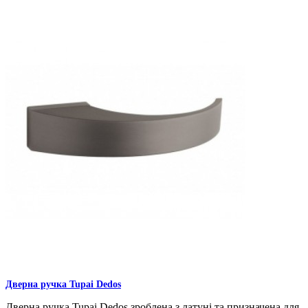
Дверна ручка Tupai Dedos
Дверна ручка Tupai Dedos зроблена з латуні та призначена для