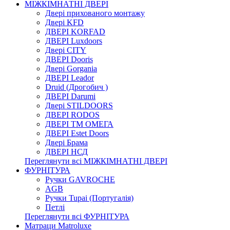
МІЖКІМНАТНІ ДВЕРІ
Двері прихованого монтажу
Двері KFD
ДВЕРІ KORFAD
ДВЕРІ Luxdoors
Двері CITY
ДВЕРІ Dooris
Двері Gorgania
ДВЕРІ Leador
Druid (Дрогобич )
ДВЕРІ Darumi
Двері STILDOORS
ДВЕРІ RODOS
ДВЕРІ ТМ ОМЕГА
ДВЕРІ Estet Doors
Двері Брама
ДВЕРІ НСД
Переглянути всі МІЖКІМНАТНІ ДВЕРІ
ФУРНІТУРА
Ручки GAVROCHE
AGB
Ручки Tupai (Португалія)
Петлі
Переглянути всі ФУРНІТУРА
Матраци Matroluxe