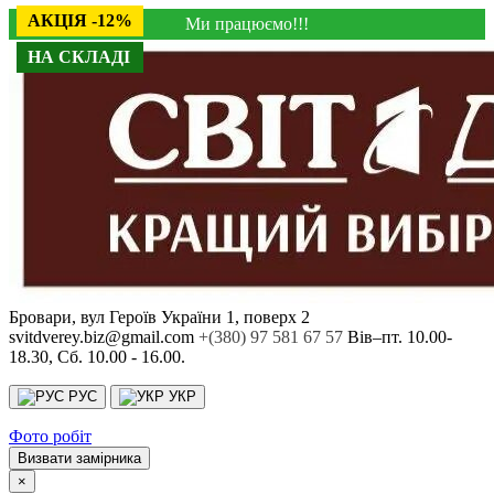
АКЦІЯ -10%
НА СКЛАДІ
АКЦІЯ -14%
АКЦІЯ -14%
АКЦІЯ -12%
Ми працюємо!!!
НА СКЛАДІ
Бровари, вул Героїв України 1, поверх 2
svitdverey.biz@gmail.com
+(380) 97 581 67 57
Вів–пт. 10.00-
18.30, Сб. 10.00 - 16.00.
РУС
УКР
Фото робіт
Визвати замірника
×