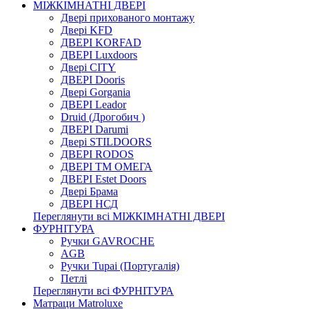
МІЖКІМНАТНІ ДВЕРІ
Двері прихованого монтажу
Двері KFD
ДВЕРІ KORFAD
ДВЕРІ Luxdoors
Двері CITY
ДВЕРІ Dooris
Двері Gorgania
ДВЕРІ Leador
Druid (Дрогобич )
ДВЕРІ Darumi
Двері STILDOORS
ДВЕРІ RODOS
ДВЕРІ ТМ ОМЕГА
ДВЕРІ Estet Doors
Двері Брама
ДВЕРІ НСД
Переглянути всі МІЖКІМНАТНІ ДВЕРІ
ФУРНІТУРА
Ручки GAVROCHE
AGB
Ручки Tupai (Португалія)
Петлі
Переглянути всі ФУРНІТУРА
Матраци Matroluxe