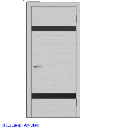
НСД Двері Абу Дабі