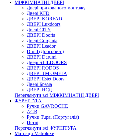
МІЖКІМНАТНІ ДВЕРІ
Двері прихованого монтажу
Двері KFD
ДВЕРІ KORFAD
ДВЕРІ Luxdoors
Двері CITY
ДВЕРІ Dooris
Двері Gorgania
ДВЕРІ Leador
Druid (Дрогобич )
ДВЕРІ Darumi
Двері STILDOORS
ДВЕРІ RODOS
ДВЕРІ ТМ ОМЕГА
ДВЕРІ Estet Doors
Двері Брама
ДВЕРІ НСД
Переглянути всі МІЖКІМНАТНІ ДВЕРІ
ФУРНІТУРА
Ручки GAVROCHE
AGB
Ручки Tupai (Португалія)
Петлі
Переглянути всі ФУРНІТУРА
Матраци Matroluxe