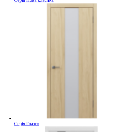
Серія Нова класика
Серія Глазго