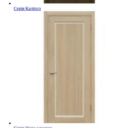
Серія Каліпсо