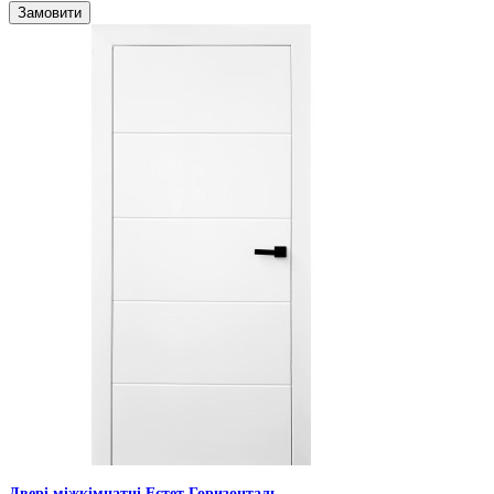
Замовити
Двері міжкімнатні Естет Горизонталь