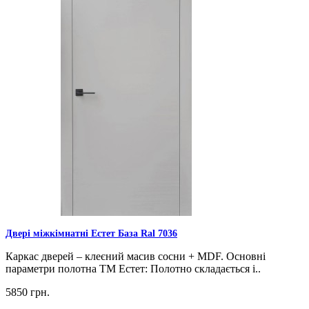
Двері міжкімнатні Естет База Ral 7036
Каркас дверей – клеєний масив сосни + MDF. Основні
параметри полотна ТМ Естет: Полотно складається і..
5850 грн.