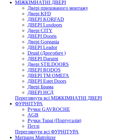
МІЖКІМНАТНІ ДВЕРІ
Двері прихованого монтажу
Двері KFD
ДВЕРІ KORFAD
ДВЕРІ Luxdoors
Двері CITY
ДВЕРІ Dooris
Двері Gorgania
ДВЕРІ Leador
Druid (Дрогобич )
ДВЕРІ Darumi
Двері STILDOORS
ДВЕРІ RODOS
ДВЕРІ ТМ ОМЕГА
ДВЕРІ Estet Doors
Двері Брама
ДВЕРІ НСД
Переглянути всі МІЖКІМНАТНІ ДВЕРІ
ФУРНІТУРА
Ручки GAVROCHE
AGB
Ручки Tupai (Португалія)
Петлі
Переглянути всі ФУРНІТУРА
Матраци Matroluxe