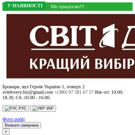
У НАЯВНОСТІ
У НАЯВНОСТІ
У НАЯВНОСТІ
У НАЯВНОСТІ
У НАЯВНОСТІ
У НАЯВНОСТІ
У НАЯВНОСТІ
У НАЯВНОСТІ
Ми працюємо!!!
Бровари, вул Героїв України 1, поверх 2
svitdverey.biz@gmail.com
+(380) 97 581 67 57
Вів–пт. 10.00-
18.30, Сб. 10.00 - 16.00.
РУС
УКР
Фото робіт
Визвати замірника
×