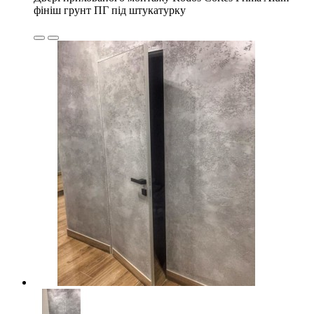
фініш грунт ПГ під штукатурку