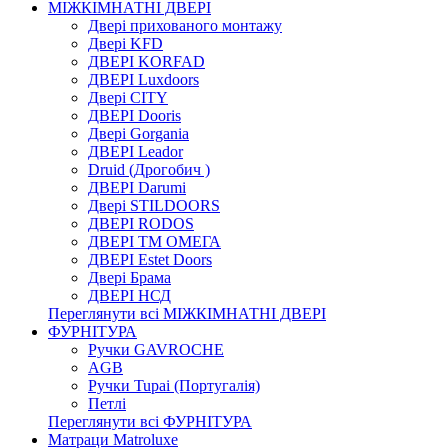
МІЖКІМНАТНІ ДВЕРІ
Двері прихованого монтажу
Двері KFD
ДВЕРІ KORFAD
ДВЕРІ Luxdoors
Двері CITY
ДВЕРІ Dooris
Двері Gorgania
ДВЕРІ Leador
Druid (Дрогобич )
ДВЕРІ Darumi
Двері STILDOORS
ДВЕРІ RODOS
ДВЕРІ ТМ ОМЕГА
ДВЕРІ Estet Doors
Двері Брама
ДВЕРІ НСД
Переглянути всі МІЖКІМНАТНІ ДВЕРІ
ФУРНІТУРА
Ручки GAVROCHE
AGB
Ручки Tupai (Португалія)
Петлі
Переглянути всі ФУРНІТУРА
Матраци Matroluxe