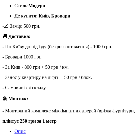
Стиль:
Модерн
Де купити::
Київ, Бровари
-📐 Замір: 500 грн.
🚚 Доставка:
- По Київу до під'їзду (без розвантаження) - 1000 грн.
- Бровари 1000 грн
- За Київ - 800 грн + 50 грн / км.
- Занос у квартиру на ліфті - 150 грн / блок.
- Самовивіз зі складу.
🛠 Монтаж:
- Монтажний комплекс міжкімнатних дверей (врізка фурнітури, лиш
плінтус 250 грн за 1 метр
Опис