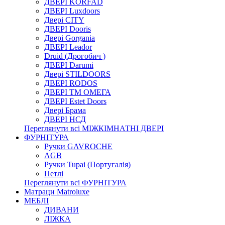
ДВЕРІ KORFAD
ДВЕРІ Luxdoors
Двері CITY
ДВЕРІ Dooris
Двері Gorgania
ДВЕРІ Leador
Druid (Дрогобич )
ДВЕРІ Darumi
Двері STILDOORS
ДВЕРІ RODOS
ДВЕРІ ТМ ОМЕГА
ДВЕРІ Estet Doors
Двері Брама
ДВЕРІ НСД
Переглянути всі МІЖКІМНАТНІ ДВЕРІ
ФУРНІТУРА
Ручки GAVROCHE
AGB
Ручки Tupai (Португалія)
Петлі
Переглянути всі ФУРНІТУРА
Матраци Matroluxe
МЕБЛІ
ДИВАНИ
ЛІЖКА