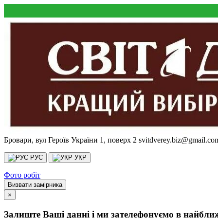
Бровари, вул Героїв України 1, поверх 2
svitdverey.biz@gmail.co
РУС
УКР
Фото робіт
Визвати замірника
×
Залиште Ваші данні і ми зателефонуємо в найбли