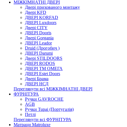
МІЖКІМНАТНІ ДВЕРІ
Двері прихованого монтажу
Двері KFD
ДВЕРІ KORFAD
ДВЕРІ Luxdoors
Двері CITY
ДВЕРІ Dooris
Двері Gorgania
ДВЕРІ Leador
Druid (Дрогобич )
ДВЕРІ Darumi
Двері STILDOORS
ДВЕРІ RODOS
ДВЕРІ ТМ ОМЕГА
ДВЕРІ Estet Doors
Двері Брама
ДВЕРІ НСД
Переглянути всі МІЖКІМНАТНІ ДВЕРІ
ФУРНІТУРА
Ручки GAVROCHE
AGB
Ручки Tupai (Португалія)
Петлі
Переглянути всі ФУРНІТУРА
Матраци Matroluxe