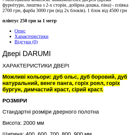
фурнітури, лиштва з 2-х сторін, добірна дошка, піна) - плівка
2700 грн, фарба 3000 грн (від 2х блоків). 1 блок від 4500 грн
плінтус 250 грн за 1 метр
Опис
Характеристики
Відгуки (0)
Двері DARUMI
ХАРАКТЕРИСТИКИ ДВЕРІ
Можливі кольори: дуб ольс, дуб боровий, дуб
натуральний, венге панга, горіх роял, горіх
бургун, димчастий краст, сірий краст.
РОЗМІРИ
Стандартні розміри дверного полотна
Висота: 2000 мм
Ширина: 400, 600, 700, 800, 900 мм