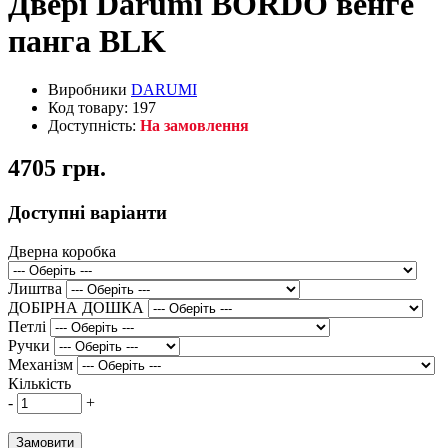
Двері Darumi BORDO венге
панга BLK
Виробники
DARUMI
Код товару: 197
Доступність:
На замовлення
4705 грн.
Доступні варіанти
Дверна коробка
Лиштва
ДОБІРНА ДОШКА
Петлі
Ручки
Механізм
Кількість
-
+
Замовити