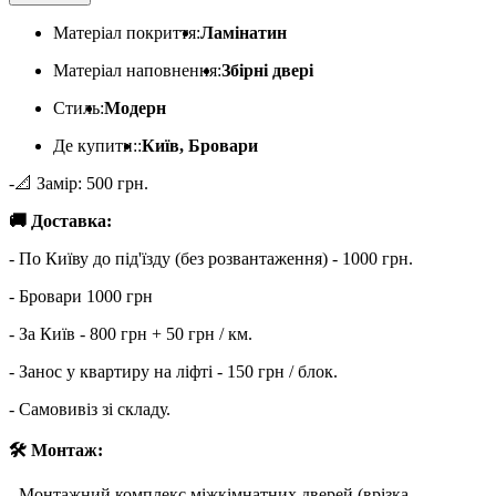
Матеріал покриття:
Ламінатин
Матеріал наповнення:
Збірні двері
Стиль:
Модерн
Де купити::
Київ, Бровари
-📐 Замір: 500 грн.
🚚 Доставка:
- По Київу до під'їзду (без розвантаження) - 1000 грн.
- Бровари 1000 грн
- За Київ - 800 грн + 50 грн / км.
- Занос у квартиру на ліфті - 150 грн / блок.
- Самовивіз зі складу.
🛠 Монтаж:
- Монтажний комплекс міжкімнатних дверей (врізка