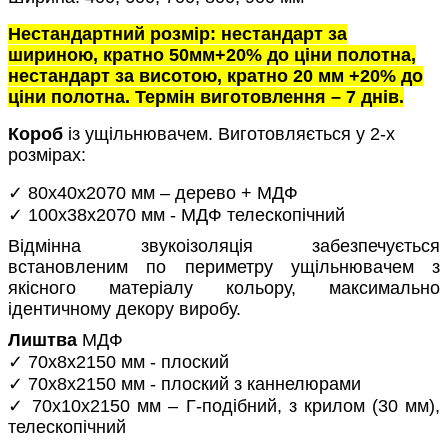
Нестандартний розмір: нестандарт за
шириною, кратно 50мм+20% до ціни полотна,
нестандарт за висотою, кратно 20 мм +20% до
ціни полотна. Термін виготовлення – 7 днів.
Короб
із ущільнювачем. Виготовляється у 2-х
розмірах:
✓ 80х40х2070 мм – дерево + МДФ
✓ 100х38х2070 мм - МДФ телескопічний
Відмінна звукоізоляція забезпечується
встановленим по периметру ущільнювачем з
якісного матеріалу кольору, максимально
ідентичному декору виробу.
Лиштва
МДФ
✓ 70х8х2150 мм - плоский
✓ 70х8х2150 мм - плоский з каннелюрами
✓ 70х10х2150 мм – Г-подібний, з крилом (30 мм),
телескопічний