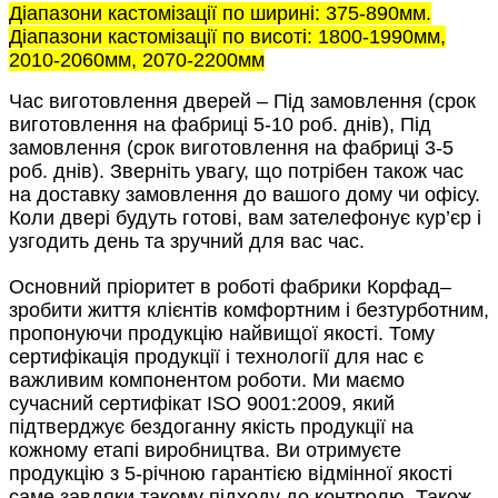
Діапазони кастомізації по ширині: 375-890мм.
Діапазони кастомізації по висоті: 1800-1990мм,
2010-2060мм, 2070-2200мм
Час виготовлення дверей – Під замовлення (срок
виготовлення на фабриці 5-10 роб. днів), Під
замовлення (срок виготовлення на фабриці 3-5
роб. днів). Зверніть увагу, що потрібен також час
на доставку замовлення до вашого дому чи офісу.
Коли двері будуть готові, вам зателефонує кур’єр і
узгодить день та зручний для вас час.
Основний пріоритет в роботі фабрики Корфад–
зробити життя клієнтів комфортним і безтурботним,
пропонуючи продукцію найвищої якості. Тому
сертифікація продукції і технології для нас є
важливим компонентом роботи. Ми маємо
сучасний сертифікат ISO 9001:2009, який
підтверджує бездоганну якість продукції на
кожному етапі виробництва. Ви отримуєте
продукцію з 5-річною гарантією відмінної якості
саме завдяки такому підходу до контролю. Також