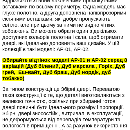
Відрізняються вони лаконічними прямокутними
вставками по всьому периметру. Одна модель має
глухе полотно, а друга доповнена напівпрозорими
скляними вставками, які добре пропускають
світло, але при цьому за ними не видно чітких
зображень. Ви можете обрати один з декількох
доступних кольорів полотна і скла, щоб отримати
двері, які ідеально доповнять ваш дизайн. У цій
колекції є такі моделі: AP-01, AP-02.
Обирайте
відтінок
моделі
АР-
01 и АР-02
серед
8
варіацій
(
Дуб
білений
, Дуб марсала
,
Горіх
,
Дуб
грей
,
Еш
-
вайт
,
Дуб
браш
,
Дуб нордік, дуб
тобакко)
За типом конструкції це Збірні двері. Перевагою
такої конструкції є те, що деталі виготовляються з
великою точністю, оскільки при збиранні готові
двері повинні бути ідеального розміру і пропорції.
Збірні двері зносостійкі, витривалі в експлуатації,
не деформуються від перепадів температури та
вологості в приміщенні. А за рахунок використання