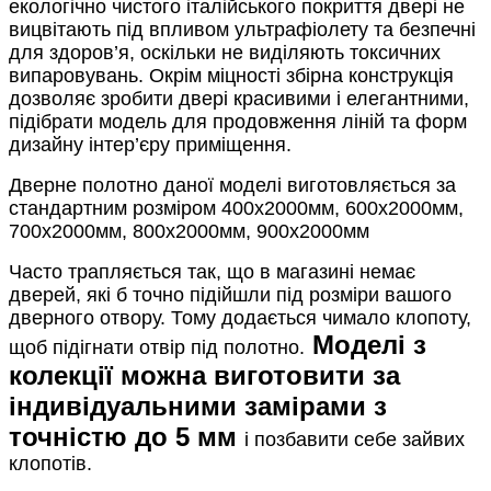
екологічно чистого італійського покриття двері не
вицвітають під впливом ультрафіолету та безпечні
для здоров’я, оскільки не виділяють токсичних
випаровувань. Окрім міцності збірна конструкція
дозволяє зробити двері красивими і елегантними,
підібрати модель для продовження ліній та форм
дизайну інтер’єру приміщення.
Дверне полотно даної моделі виготовляється за
стандартним розміром 400x2000мм, 600x2000мм,
700x2000мм, 800x2000мм, 900x2000мм
Часто трапляється так, що в магазині немає
дверей, які б точно підійшли під розміри вашого
дверного отвору. Тому додається чимало клопоту,
Моделі з
щоб підігнати отвір під полотно.
колекції можна виготовити за
індивідуальними замірами з
точністю до 5 мм
і позбавити себе зайвих
клопотів.