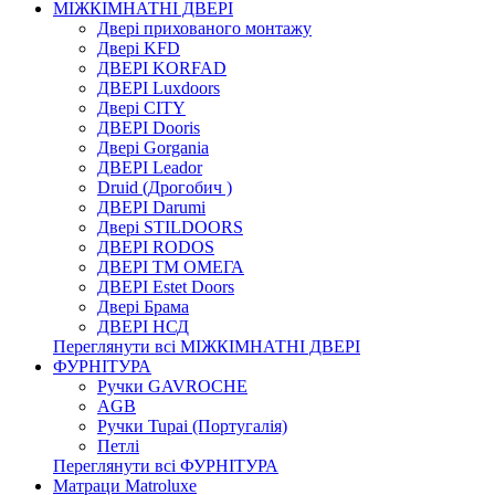
МІЖКІМНАТНІ ДВЕРІ
Двері прихованого монтажу
Двері KFD
ДВЕРІ KORFAD
ДВЕРІ Luxdoors
Двері CITY
ДВЕРІ Dooris
Двері Gorgania
ДВЕРІ Leador
Druid (Дрогобич )
ДВЕРІ Darumi
Двері STILDOORS
ДВЕРІ RODOS
ДВЕРІ ТМ ОМЕГА
ДВЕРІ Estet Doors
Двері Брама
ДВЕРІ НСД
Переглянути всі МІЖКІМНАТНІ ДВЕРІ
ФУРНІТУРА
Ручки GAVROCHE
AGB
Ручки Tupai (Португалія)
Петлі
Переглянути всі ФУРНІТУРА
Матраци Matroluxe