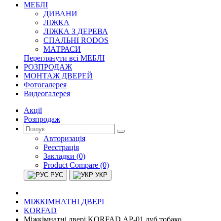
МЕБЛІ
ДИВАНИ
ЛІЖКА
ЛІЖКА З ДЕРЕВА
СПАЛЬНІ RODOS
МАТРАСИ
Переглянути всі МЕБЛІ
РОЗПРОДАЖ
МОНТАЖ ДВЕРЕЙ
Фотогалерея
Видеогалерея
Акції
Розпродаж
Авторизація
Реєстрація
Закладки (0)
Product Compare (0)
РУС
УКР
МІЖКІМНАТНІ ДВЕРІ
KORFAD
Міжкімнатні двері KORFAD АР-01 дуб тобако