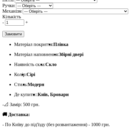
Ручки
Механізм
Кількість
-
+
Замовити
Матеріал покриття:
Плівка
Матеріал наповнення:
Збірні двері
Наявність скла:
Скло
Колір:
Сірі
Стиль:
Модерн
Де купити::
Київ, Бровари
-📐 Замір: 500 грн.
🚚 Доставка:
- По Київу до під'їзду (без розвантаження) - 1000 грн.