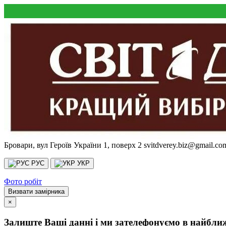
Бровари, вул Героїв України 1, поверх 2
svitdverey.biz@gmail.co
РУС
УКР
Фото робіт
Визвати замірника
×
Залиште Ваші данні і ми зателефонуємо в найбли