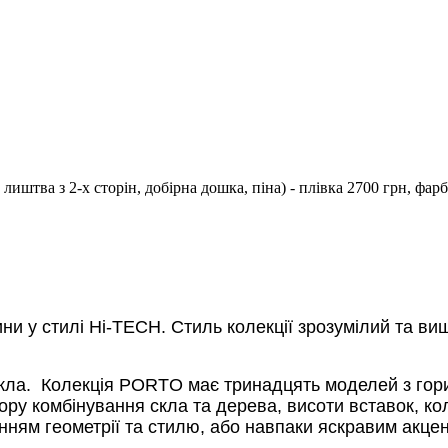
тва з 2-х сторін, добірна дошка, піна) - плівка 2700 грн, фарба 
ини у стилі Hi-TECH.
Стиль колекції зрозумілий та ви
кла.
Колекція PORTO має тринадцять моделей з гори
ору комбінування скла та дерева, висоти вставок, ко
енням геометрії та стилю, або навпаки яскравим акце