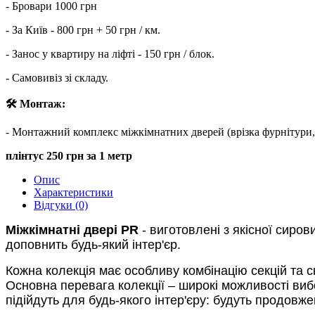
- Бровари 1000 грн
- За Київ - 800 грн + 50 грн / км.
- Занос у квартиру на ліфті - 150 грн / блок.
- Самовивіз зі складу.
🛠 Монтаж:
- Монтажний комплекс міжкімнатних дверей (врізка фурнітури, лиш
плінтус 250 грн за 1 метр
Опис
Характеристики
Відгуки (0)
Міжкімнатні двері PR
- виготовлені з якісної сиров
доповнить будь-який інтер'єр.
Кожна колекція має особливу комбінацію секцій та с
Основна перевага колекції – широкі можливості виб
підійдуть для будь-якого інтер'єру: будуть продовж