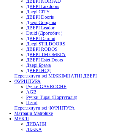
ДВЕРІ KORFAD
ДВЕРІ Luxdoors
Двері CITY
ДВЕРІ Dooris
Двері Gorgania
ДВЕРІ Leador
Druid (Дрогобич )
ДВЕРІ Darumi
Двері STILDOORS
ДВЕРІ RODOS
ДВЕРІ ТМ ОМЕГА
ДВЕРІ Estet Doors
Двері Брама
ДВЕРІ НСД
Переглянути всі МІЖКІМНАТНІ ДВЕРІ
ФУРНІТУРА
Ручки GAVROCHE
AGB
Ручки Tupai (Португалія)
Петлі
Переглянути всі ФУРНІТУРА
Матраци Matroluxe
МЕБЛІ
ДИВАНИ
ЛІЖКА