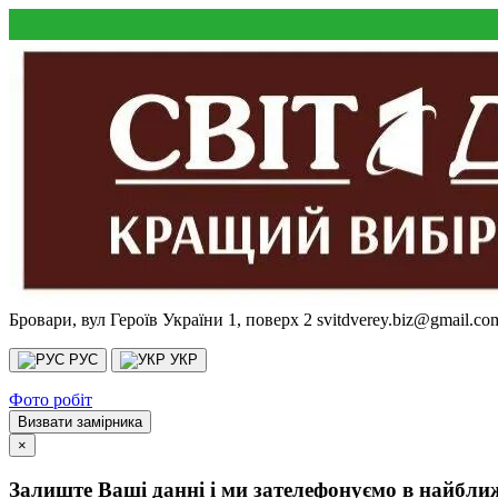
Бровари, вул Героїв України 1, поверх 2
svitdverey.biz@gmail.co
РУС
УКР
Фото робіт
Визвати замірника
×
Залиште Ваші данні і ми зателефонуємо в найбли