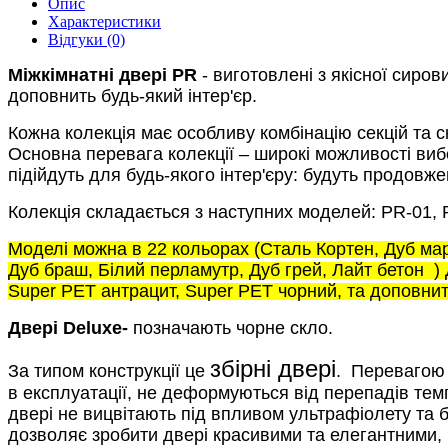
Опис
Характеристики
Відгуки (0)
Міжкімнатні двері PR
- виготовлені з якісної сиров
доповнить будь-який інтер'єр.
Кожна колекція має особливу комбінацію секцій та с
Основна перевага колекції – широкі можливості виб
підійдуть для будь-якого інтер'єру: будуть продовж
Колекція складається з наступних моделей: PR-01, 
Моделі можна в 22 кольорах (Сталь Кортен, Дуб марс
Дуб браш, Білий перламутр, Дуб грей, Лайт бетон
)
Super PET антрацит, Super PET чорний, та доповнит
Двері Deluxe-
позначають чорне скло.
збірні двері
За типом конструкції це
.
Перевагою т
в експлуатації, не деформуються від перепадів темп
двері не вицвітають під впливом ультрафіолету та б
дозволяє зробити двері красивими та елегантними, 