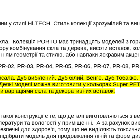
ини у стилі Hi-TECH.
Стиль колекції зрозумілий та ви
кла.
Колекція PORTO має тринадцять моделей з гори
ору комбінування скла та дерева, висоти вставок, ко
енням геометрії та стилю, або навпаки яскравим акце
PR-02, PR-03, PR-04, PR-05, PR-06, PR-07, PR-08, PR
ала, Дуб вибілений, Дуб білий, Венге, Дуб Тобакко, 
 Деякі моделі можна виготовити у кольорах Super PET
и варіаціями скла та декоративних вставок.
акої конструкції є те, що деталі виготовляються з в
ератури та вологості у приміщенні.
А за рахунок вик
езпечні для здоров'я, тому що не виділяють токсични
підібрати модель для продовження ліній та форм диз