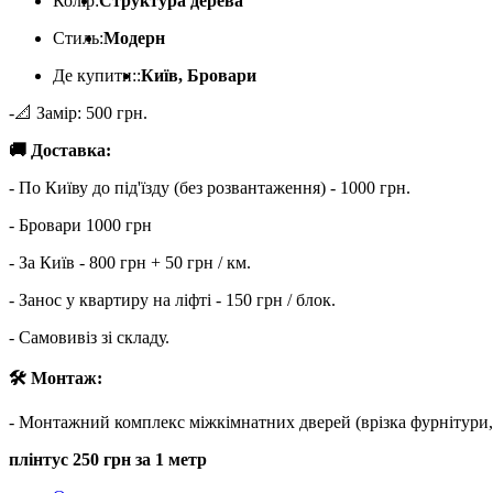
Колір:
Структура дерева
Стиль:
Модерн
Де купити::
Київ, Бровари
-📐 Замір: 500 грн.
🚚 Доставка:
- По Київу до під'їзду (без розвантаження) - 1000 грн.
- Бровари 1000 грн
- За Київ - 800 грн + 50 грн / км.
- Занос у квартиру на ліфті - 150 грн / блок.
- Самовивіз зі складу.
🛠 Монтаж:
- Монтажний комплекс міжкімнатних дверей (врізка фурнітури, лиш
плінтус 250 грн за 1 метр