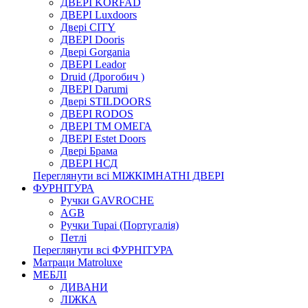
ДВЕРІ KORFAD
ДВЕРІ Luxdoors
Двері CITY
ДВЕРІ Dooris
Двері Gorgania
ДВЕРІ Leador
Druid (Дрогобич )
ДВЕРІ Darumi
Двері STILDOORS
ДВЕРІ RODOS
ДВЕРІ ТМ ОМЕГА
ДВЕРІ Estet Doors
Двері Брама
ДВЕРІ НСД
Переглянути всі МІЖКІМНАТНІ ДВЕРІ
ФУРНІТУРА
Ручки GAVROCHE
AGB
Ручки Tupai (Португалія)
Петлі
Переглянути всі ФУРНІТУРА
Матраци Matroluxe
МЕБЛІ
ДИВАНИ
ЛІЖКА