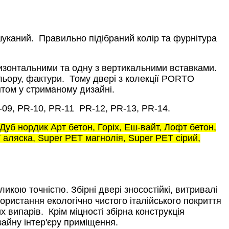
шуканий.
Правильно підібраний колір та фурнітура
зонтальними та одну з вертикальними вставками.
льору, фактури.
Тому двері з колекції PORTO
нтом у стриманому дизайні.
-09, PR-10, PR-11
PR-12, PR-13, PR-14.
Дуб нордик Арт бетон, Горіх, Еш-вайт, Лофт бетон,
 аляска, Super PET магнолія, Super PET сірий,
еликою точністю.
Збірні двері зносостійкі, витривалі
ористання екологічно чистого італійського покриття
х випарів.
Крім міцності збірна конструкція
айну інтер'єру приміщення.