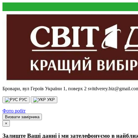
Бровари, вул Героїв України 1, поверх 2
svitdverey.biz@gmail.co
РУС
УКР
Фото робіт
Визвати замірника
×
Залиште Ваші данні і ми зателефонуємо в найбли