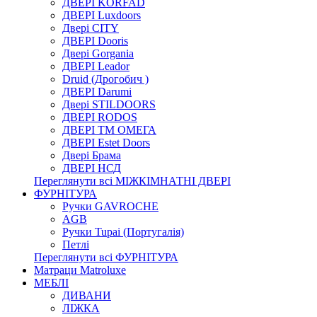
ДВЕРІ KORFAD
ДВЕРІ Luxdoors
Двері CITY
ДВЕРІ Dooris
Двері Gorgania
ДВЕРІ Leador
Druid (Дрогобич )
ДВЕРІ Darumi
Двері STILDOORS
ДВЕРІ RODOS
ДВЕРІ ТМ ОМЕГА
ДВЕРІ Estet Doors
Двері Брама
ДВЕРІ НСД
Переглянути всі МІЖКІМНАТНІ ДВЕРІ
ФУРНІТУРА
Ручки GAVROCHE
AGB
Ручки Tupai (Португалія)
Петлі
Переглянути всі ФУРНІТУРА
Матраци Matroluxe
МЕБЛІ
ДИВАНИ
ЛІЖКА