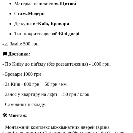
Матеріал наповнення:
Щитові
Стиль:
Модерн
Де купити::
Київ, Бровари
Тип покриття дверей:
Білі двері
-📐 Замір: 500 грн.
🚚 Доставка:
- По Київу до під'їзду (без розвантаження) - 1000 грн.
- Бровари 1000 грн
- За Київ - 800 грн + 50 грн / км.
- Занос у квартиру на ліфті - 150 грн / блок.
- Самовивіз зі складу.
🛠 Монтаж:
- Монтажний комплекс міжкімнатних дверей (врізка
фурнітури, лиштва з 2-х сторін, добірна дошка, піна) - плівка