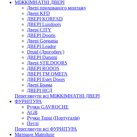
МІЖКІМНАТНІ ДВЕРІ
Двері прихованого монтажу
Двері KFD
ДВЕРІ KORFAD
ДВЕРІ Luxdoors
Двері CITY
ДВЕРІ Dooris
Двері Gorgania
ДВЕРІ Leador
Druid (Дрогобич )
ДВЕРІ Darumi
Двері STILDOORS
ДВЕРІ RODOS
ДВЕРІ ТМ ОМЕГА
ДВЕРІ Estet Doors
Двері Брама
ДВЕРІ НСД
Переглянути всі МІЖКІМНАТНІ ДВЕРІ
ФУРНІТУРА
Ручки GAVROCHE
AGB
Ручки Tupai (Португалія)
Петлі
Переглянути всі ФУРНІТУРА
Матраци Matroluxe