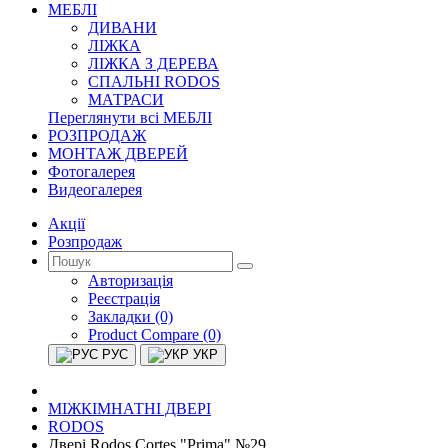
МЕБЛІ
ДИВАНИ
ЛІЖКА
ЛІЖКА З ДЕРЕВА
СПАЛЬНІ RODOS
МАТРАСИ
Переглянути всі МЕБЛІ
РОЗПРОДАЖ
МОНТАЖ ДВЕРЕЙ
Фотогалерея
Видеогалерея
Акції
Розпродаж
Авторизація
Реєстрація
Закладки (0)
Product Compare (0)
РУС
УКР
МІЖКІМНАТНІ ДВЕРІ
RODOS
Двері Rodos Cortes "Prima" №29