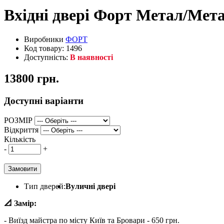
Вхідні двері Форт Метал/Мета
Виробники
ФОРТ
Код товару: 1496
Доступність:
В наявності
13800 грн.
Доступні варіанти
РОЗМІР
Відкриття
Кількість
-
+
Замовити
Тип дверей:
Вуличні двері
📐 Замір:
- Виїзд майстра по місту Київ та Бровари - 650 грн.