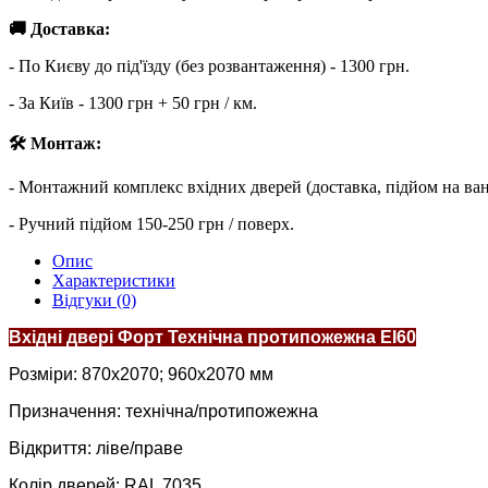
🚚 Доставка:
- По Києву до під'їзду (без розвантаження) - 1300 грн.
- За Київ - 1300 грн + 50 грн / км.
🛠 Монтаж:
- Монтажний комплекс вхідних дверей (доставка, підйом на ва
- Ручний підйом 150-250 грн / поверх.
Опис
Характеристики
Відгуки (0)
Вхідні двері Форт Технічна протипожежна ЕІ60
Розміри: 870х2070; 960х2070 мм
Призначення: технічна/протипожежна
Відкриття: ліве/праве
Колір дверей: RAL 7035