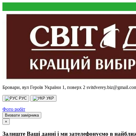
Бровари, вул Героїв України 1, поверх 2
svitdverey.biz@gmail.co
РУС
УКР
Фото робіт
Визвати замірника
×
Залиште Ваші данні і ми зателефонуємо в найбли