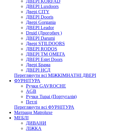
ДВЕРІ KORFAD
ДВЕРІ Luxdoors
Двері CITY
ДВЕРІ Dooris
Двері Gorgania
ДВЕРІ Leador
Druid (Дрогобич )
ДВЕРІ Darumi
Двері STILDOORS
ДВЕРІ RODOS
ДВЕРІ ТМ ОМЕГА
ДВЕРІ Estet Doors
Двері Брама
ДВЕРІ НСД
Переглянути всі МІЖКІМНАТНІ ДВЕРІ
ФУРНІТУРА
Ручки GAVROCHE
AGB
Ручки Tupai (Португалія)
Петлі
Переглянути всі ФУРНІТУРА
Матраци Matroluxe
МЕБЛІ
ДИВАНИ
ЛІЖКА