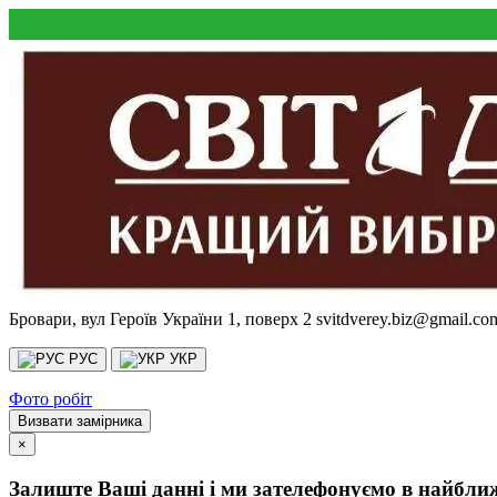
Бровари, вул Героїв України 1, поверх 2
svitdverey.biz@gmail.co
РУС
УКР
Фото робіт
Визвати замірника
×
Залиште Ваші данні і ми зателефонуємо в найбли