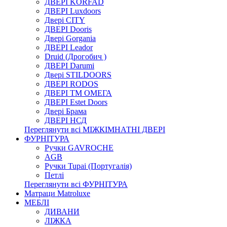
ДВЕРІ KORFAD
ДВЕРІ Luxdoors
Двері CITY
ДВЕРІ Dooris
Двері Gorgania
ДВЕРІ Leador
Druid (Дрогобич )
ДВЕРІ Darumi
Двері STILDOORS
ДВЕРІ RODOS
ДВЕРІ ТМ ОМЕГА
ДВЕРІ Estet Doors
Двері Брама
ДВЕРІ НСД
Переглянути всі МІЖКІМНАТНІ ДВЕРІ
ФУРНІТУРА
Ручки GAVROCHE
AGB
Ручки Tupai (Португалія)
Петлі
Переглянути всі ФУРНІТУРА
Матраци Matroluxe
МЕБЛІ
ДИВАНИ
ЛІЖКА