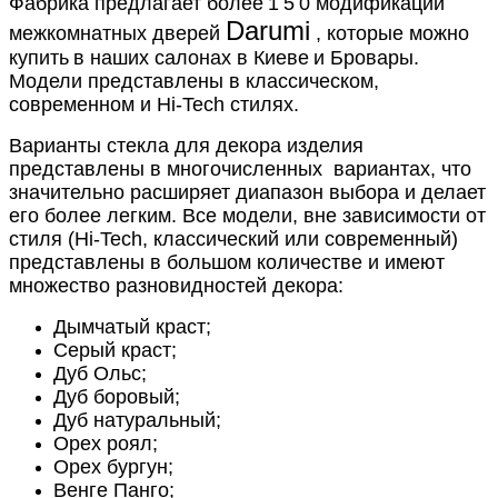
Фабрика предлагает более
1
5
0 модификаций
Darumi
межкомнатных дверей
, которые можно
купить
в наших салонах
в Киеве
и Бровары.
Модели представлены
в классическом,
современном и Hi-Tech стилях.
Варианты стекла для декора изделия
представлены в многочисленных
вариантах, что
значительно расширяет диапазон выбора и делает
его более легким. Все модели, вне зависимости от
стиля (Hi-Tech, классический или современный)
представлены в большом количестве и имеют
множество разновидностей декора:
Дымчатый краст;
Серый краст;
Дуб Ольс;
Дуб боровый;
Дуб натуральный;
Орех роял;
Орех бургун;
Венге Панго;