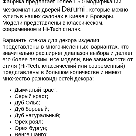
Фабрика предлагает более
1
5
0 модификаций
Darumi
межкомнатных дверей
, которые можно
купить
в наших салонах
в Киеве
и Бровары.
Модели представлены
в классическом,
современном и Hi-Tech стилях.
Варианты стекла для декора изделия
представлены в многочисленных
вариантах, что
значительно расширяет диапазон выбора и делает
его более легким. Все модели, вне зависимости от
стиля (Hi-Tech, классический или современный)
представлены в большом количестве и имеют
множество разновидностей декора:
Дымчатый краст;
Серый краст;
Дуб Ольс;
Дуб боровый;
Дуб натуральный;
Орех роял;
Орех бургун;
Венге Панго;