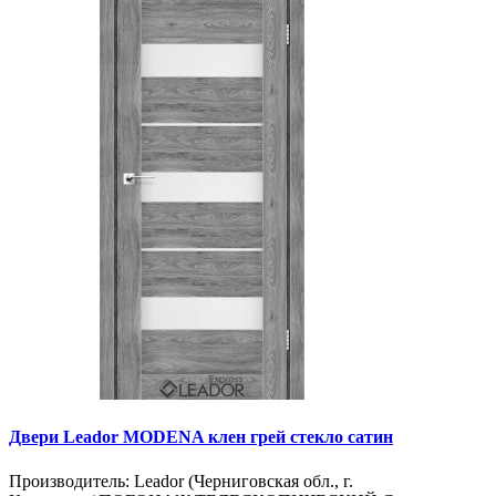
Двери Leador MODENA клен грей стекло сатин
Производитель: Leador (Черниговская обл., г.