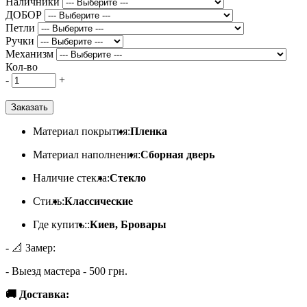
Наличники
ДОБОР
Петли
Ручки
Механизм
Кол-во
-
+
Заказать
Материал покрытия:
Пленка
Материал наполнения:
Сборная дверь
Наличие стекла:
Стекло
Стиль:
Классические
Где купить::
Киев, Бровары
- 📐 Замер:
- Выезд мастера - 500 грн.
🚚 Доставка: