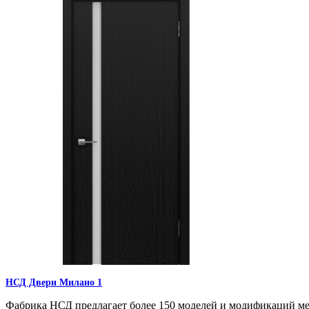
НСД Двери Милано 1
Фабрика НСД предлагает более 150 моделей и модификаций м