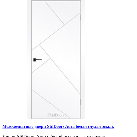
Межкомнатные двери StilDoors Aura белая глухая эмаль
Двери StilDoors Aura с белой эмалью – это символ