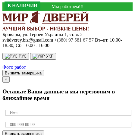
В НАЛИЧИИ
В НАЛИЧИИ
В НАЛИЧИИ
В НАЛИЧИИ
В НАЛИЧИИ
В НАЛИЧИИ
В НАЛИЧИИ
В НАЛИЧИИ
Мы работаем!!!
Бровары, ул. Героев Украины 1, этаж 2
svitdverey.biz@gmail.com
+(380) 97 581 67 57
Вт–пт. 10.00-
18.30, Сб. 10.00 - 16.00.
РУС
УКР
Фото работ
Вызвать замерщика
×
Оставьте Ваши данные и мы перезвоним в
ближайшее время
Вызвать замерщика