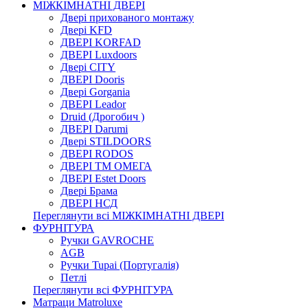
МІЖКІМНАТНІ ДВЕРІ
Двері прихованого монтажу
Двері KFD
ДВЕРІ KORFAD
ДВЕРІ Luxdoors
Двері CITY
ДВЕРІ Dooris
Двері Gorgania
ДВЕРІ Leador
Druid (Дрогобич )
ДВЕРІ Darumi
Двері STILDOORS
ДВЕРІ RODOS
ДВЕРІ ТМ ОМЕГА
ДВЕРІ Estet Doors
Двері Брама
ДВЕРІ НСД
Переглянути всі МІЖКІМНАТНІ ДВЕРІ
ФУРНІТУРА
Ручки GAVROCHE
AGB
Ручки Tupai (Португалія)
Петлі
Переглянути всі ФУРНІТУРА
Матраци Matroluxe