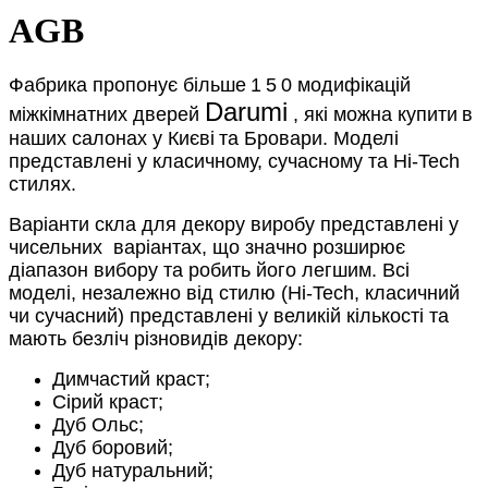
AGB
Фабрика пропонує більше
1
5
0 модифікацій
Darumi
міжкімнатних дверей
, які можна купити
в
наших салонах
у Києві
та Бровари. Моделі
представлені
у класичному, сучасному та Hi-Tech
стилях.
Варіанти скла для декору виробу представлені у
чисельних
варіантах, що значно розширює
діапазон вибору та робить його легшим. Всі
моделі, незалежно від стилю (Hi-Tech, класичний
чи сучасний) представлені у великій кількості та
мають безліч різновидів декору:
Димчастий краст;
Сірий краст;
Дуб Ольс;
Дуб боровий;
Дуб натуральний;