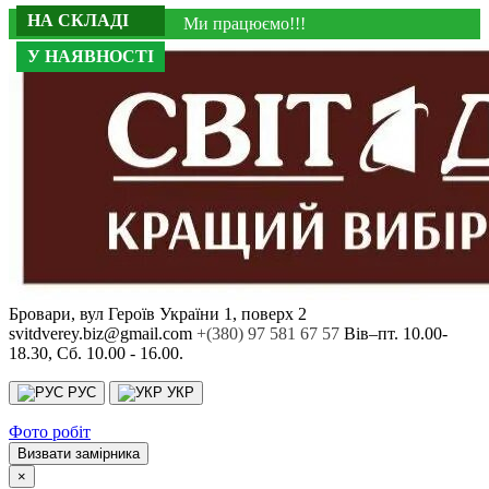
У НАЯВНОСТІ
НА СКЛАДІ
НА СКЛАДІ
НА СКЛАДІ
Ми працюємо!!!
У НАЯВНОСТІ
У НАЯВНОСТІ
У НАЯВНОСТІ
Бровари, вул Героїв України 1, поверх 2
svitdverey.biz@gmail.com
+(380) 97 581 67 57
Вів–пт. 10.00-
18.30, Сб. 10.00 - 16.00.
РУС
УКР
Фото робіт
Визвати замірника
×