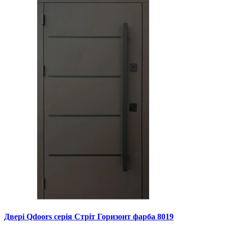
Двері Qdoors серія Стріт Горизонт фарба 8019