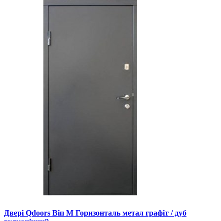
Двері Qdoors Віп М Горизонталь метал графіт / дуб