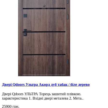
Двері Qdoors Ультра Акорд дуб табак / біле дерево
Двері Qdoors УЛЬТРА Торець зашитий плівкою.
характеристика 1. Вхідні двері металева 2. Мета..
25900 грн.