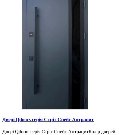
Двері Qdoors серія Стріт Спейс Антрацит
Двері Qdoors серія Стріт Спейс АнтрацитКолір дверей