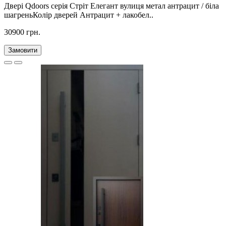
Двері Qdoors серія Стріт Елегант вулиця метал антрацит / біла
шагреньКолір дверей Антрацит + лакобел..
30900 грн.
Замовити