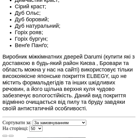
Димчастий краст;
Сірий краст;
Дуб Ольс;
Дуб боровий;
Дуб натуральний;
Горіх рояв;
Горіх бургун;
Венґе Панґо;
Виробник міжкімнатних дверей Darumi (купити які з
доставкою в будь-який район Києва
, Бровари та
область
можна у нас на сайті) використовує тільки
високоякісне японське покриття ELBEGY, що не
містить формальдегідів та інших шкідливих
речовин, а його щільна верхня куля чудово
забезпечує вологостійкість. Даний вид покриття
відмінно очищається від пилу та бруду завдяки
своїй антистатичній особливості.
Сортувати за:
На сторінці: