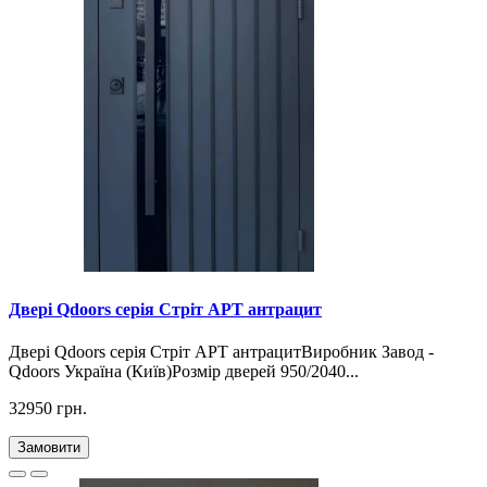
Двері Qdoors серія Стріт АРТ антрацит
Двері Qdoors серія Стріт АРТ антрацитВиробник Завод -
Qdoors Україна (Київ)Розмір дверей 950/2040...
32950 грн.
Замовити