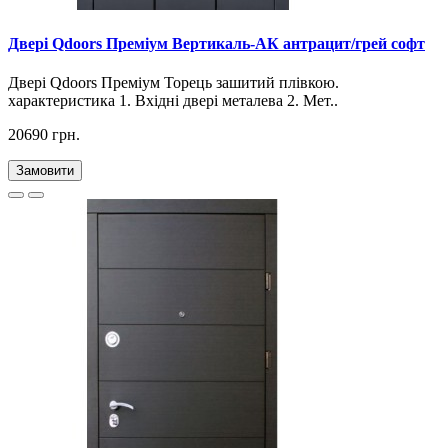
Двері Qdoors Преміум Вертикаль-АК антрацит/грей софт
Двері Qdoors Премiум Торець зашитий плівкою.
характеристика 1. Вхідні двері металева 2. Мет..
20690 грн.
Замовити