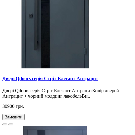
Двері Qdoors серія Стріт Елегант Антрацит
Двері Qdoors серія Стріт Елегант АнтрацитКолір дверей
Антрацит + чорний молдинг лакобельВи..
30900 грн.
Замовити