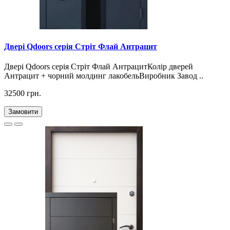
Двері Qdoors серія Стріт Флай Антрацит
Двері Qdoors серія Стріт Флай АнтрацитКолір дверей
Антрацит + чорний молдинг лакобельВиробник Завод ..
32500 грн.
Замовити