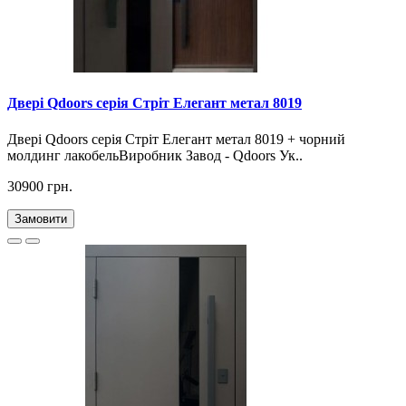
Двері Qdoors серія Стріт Елегант метал 8019
Двері Qdoors серія Стріт Елегант метал 8019 + чорний
молдинг лакобельВиробник Завод - Qdoors Ук..
30900 грн.
Замовити