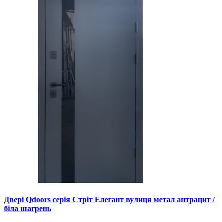
Двері Qdoors серія Стріт Елегант вулиця метал антрацит /
біла шагрень