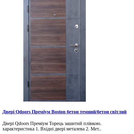
Двері Qdoors Преміум Boston бетон темний/бетон світлий
Двері Qdoors Премiум Торець зашитий плівкою.
характеристика 1. Вхідні двері металева 2. Мет..