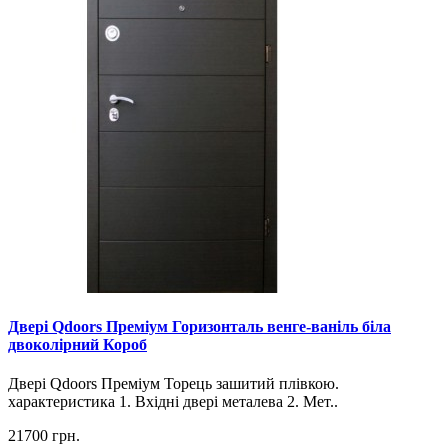
Двері Qdoors Преміум Горизонталь венге-ваніль біла
двоколірний Короб
Двері Qdoors Премiум Торець зашитий плівкою.
характеристика 1. Вхідні двері металева 2. Мет..
21700 грн.