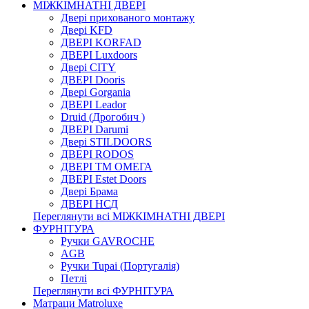
МІЖКІМНАТНІ ДВЕРІ
Двері прихованого монтажу
Двері KFD
ДВЕРІ KORFAD
ДВЕРІ Luxdoors
Двері CITY
ДВЕРІ Dooris
Двері Gorgania
ДВЕРІ Leador
Druid (Дрогобич )
ДВЕРІ Darumi
Двері STILDOORS
ДВЕРІ RODOS
ДВЕРІ ТМ ОМЕГА
ДВЕРІ Estet Doors
Двері Брама
ДВЕРІ НСД
Переглянути всі МІЖКІМНАТНІ ДВЕРІ
ФУРНІТУРА
Ручки GAVROCHE
AGB
Ручки Tupai (Португалія)
Петлі
Переглянути всі ФУРНІТУРА
Матраци Matroluxe