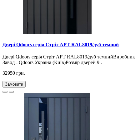
Двері Qdoors серія Стріт АРТ RAL8019/дуб темний
Двері Qdoors серія Стріт АРТ RAL8019/дуб темнийВиробник
Завод - Qdoors Україна (Київ)Розмір дверей 9..
32950 грн.
Замовити