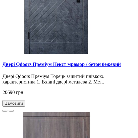
Двері Qdoors Преміум Некст мрамор / бетон бежевий
Двері Qdoors Премiум Торець зашитий плівкою.
характеристика 1. Вхідні двері металева 2. Мет..
20690 грн.
Замовити