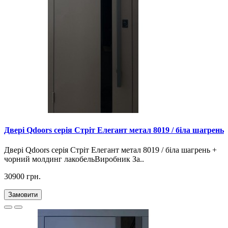
Двері Qdoors серія Стріт Елегант метал 8019 / біла шагрень
Двері Qdoors серія Стріт Елегант метал 8019 / біла шагрень +
чорний молдинг лакобельВиробник За..
30900 грн.
Замовити