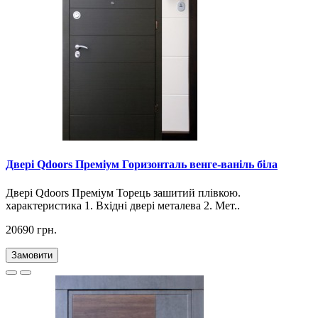
Двері Qdoors Преміум Горизонталь венге-ваніль біла
Двері Qdoors Премiум Торець зашитий плівкою.
характеристика 1. Вхідні двері металева 2. Мет..
20690 грн.
Замовити