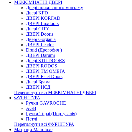
МІЖКІМНАТНІ ДВЕРІ
Двері прихованого монтажу
Двері KFD
ДВЕРІ KORFAD
ДВЕРІ Luxdoors
Двері CITY
ДВЕРІ Dooris
Двері Gorgania
ДВЕРІ Leador
Druid (Дрогобич )
ДВЕРІ Darumi
Двері STILDOORS
ДВЕРІ RODOS
ДВЕРІ ТМ ОМЕГА
ДВЕРІ Estet Doors
Двері Брама
ДВЕРІ НСД
Переглянути всі МІЖКІМНАТНІ ДВЕРІ
ФУРНІТУРА
Ручки GAVROCHE
AGB
Ручки Tupai (Португалія)
Петлі
Переглянути всі ФУРНІТУРА
Матраци Matroluxe