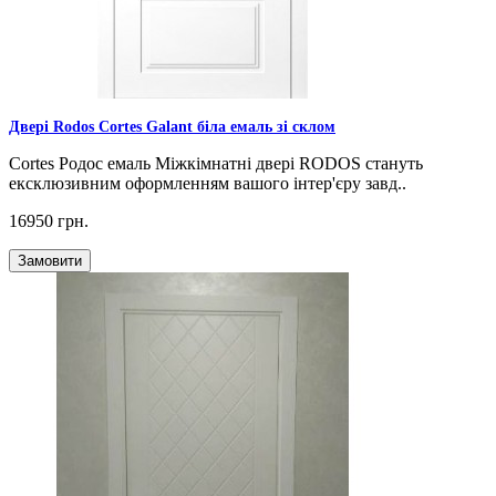
Двері Rodos Cortes Galant біла емаль зі склом
Cortes Родос емаль Міжкімнатні двері RODOS стануть
ексклюзивним оформленням вашого інтер'єру завд..
16950 грн.
Замовити