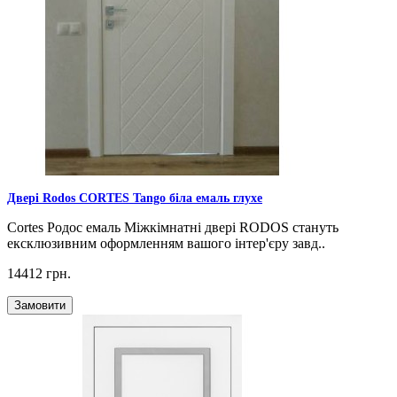
Двері Rodos CORTES Tango біла емаль глухе
Cortes Родос емаль Міжкімнатні двері RODOS стануть
ексклюзивним оформленням вашого інтер'єру завд..
14412 грн.
Замовити