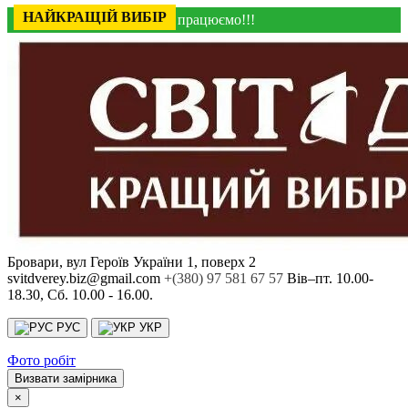
У НАЯВНОСТІ
У НАЯВНОСТІ
У НАЯВНОСТІ
У НАЯВНОСТІ
НАЙКРАЩІЙ ВИБІР
У НАЯВНОСТІ
У НАЯВНОСТІ
У НАЯВНОСТІ
У НАЯВНОСТІ
У НАЯВНОСТІ
У НАЯВНОСТІ
У НАЯВНОСТІ
У НАЯВНОСТІ
У НАЯВНОСТІ
У НАЯВНОСТІ
У НАЯВНОСТІ
НАЙКРАЩІЙ ВИБІР
Ми працюємо!!!
Бровари, вул Героїв України 1, поверх 2
svitdverey.biz@gmail.com
+(380) 97 581 67 57
Вів–пт. 10.00-
18.30, Сб. 10.00 - 16.00.
РУС
УКР
Фото робіт
Визвати замірника
×